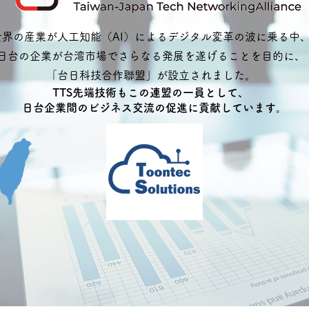
世界の産業が人工知能（AI）によるデジタル変革の波に乗る中
日台の企業が台湾市場でさらなる発展を遂げることを目的に
「台日科技合作聯盟」が設立されました。
TTS先端技術もこの連盟の一員として、
日台企業間のビジネス交流の促進に貢献しています。
コンサルティング