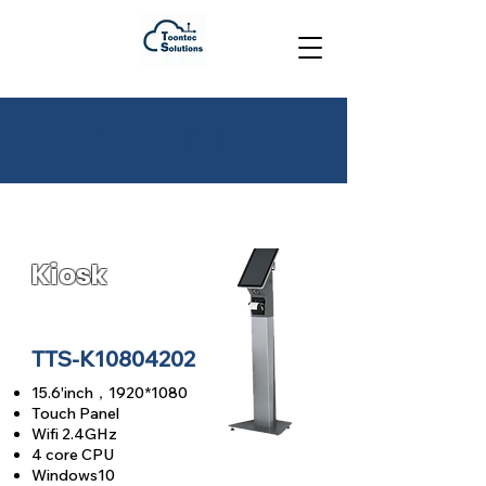
​Digital Signage
Kiosk
TTS-K10804202
15.6'inch
，
1920
*1080
Touch Panel
Wifi 2.4GHz
4 core CPU
Windows10