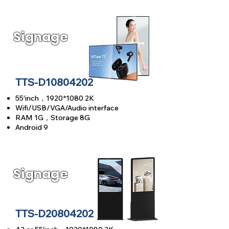
Signage
TTS-D1
0804202
55'inch，1920
*1080
2K
Wifi/USB/VGA/Audio interface
RAM 1G，Storage 8G
Android 9
Signage
TTS-D2
0804202