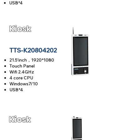
USB*4
Kiosk
TTS-K20804202
21.5'inch
，
1920
*1080
Touch Panel
Wifi 2.4GHz
4 core CPU
Windows7/10
USB*4
Kiosk