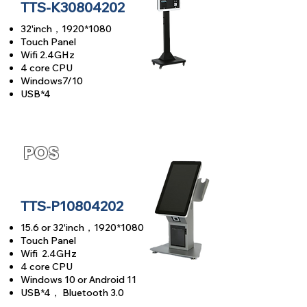
TTS-K30804202
32'inch
，
1920
*1080
Touch Panel
Wifi 2.4GHz
4 core CPU
Windows7/10
USB*4
POS
TTS-P10804202
15.6 or 32'inch
，
1920
*1080
Touch Panel
Wifi 2.4GHz
4 core CPU
Windows 10 or Android 11
USB*4， Bluetooth 3.0