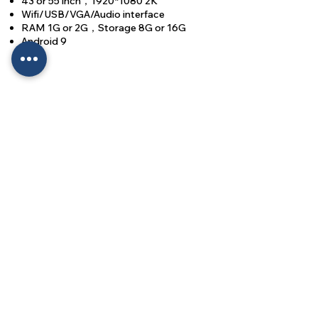
43 or 55'inch，1920
*1080
2K
Wifi/USB/VGA/Audio interface
RAM 1G or 2G，Storage 8G or 16G
Android 9
Signage
TTS-D3
0804202
43 or 55'inch，1920
*1080
2K
Wifi/USB/VGA/Audio interface
RAM 2G，Storage 16G
Android 11
Signage