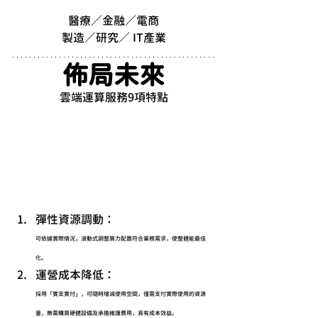
醫療／金融／電商
製造／研究／ IT產業
佈局未來
雲端運算服務9項特點
彈性資源調動：
可依據實際情況，滾動式調整算力配置符合業務需求，使整體能最佳
化。
運營成本降低：
採用「實支實付」，可隨時增減使用空間，僅需支付實際使用的資源
量，無需購買硬體設備及承擔維護費用，具有成本效益。