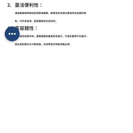
靈活便利性：
通過網路隨時隨地訪問雲端服務，無需受到地理位置或特定設備的限
制，可共享資源、提高團隊協作和效率。
高容錯性：
為確保突發意外時，運算服務依舊能照常運行，不會影響用戶的操作，
因此會配置多台冗餘設施，在故障發生時能自動啟用。
懶人部署：
不用煩惱如何選擇硬體，使用虛擬伺服器便可快速部署網站或應用程
式，提高工作效率。
持續運算：
不斷地反覆運算更新版本，不僅能縮短修復Bug的時間，可以更快地推
出新功能。
安全隱密性高：
多道安全措施，包括資料加密、身份認證、存取控制等，以保護用戶的
資料不會被洩漏或被未經允許訪問，確保資料的安全。
以備不時之需： 
提供自動化備份和災難恢復功能，即使發生突發性故障或資料遺失，用