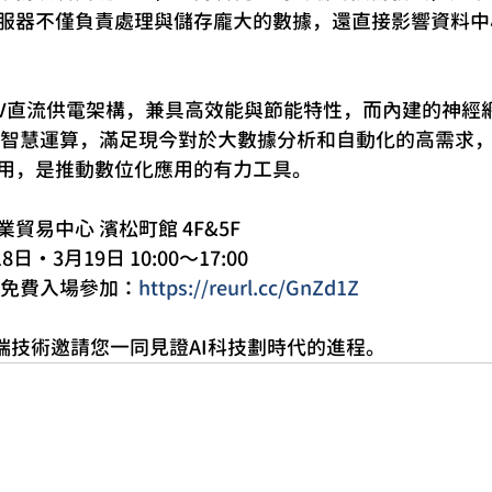
服器不僅負責處理與儲存龐大的數據，還直接影響資料中
8V直流供電架構，兼具高效能與節能特性，而內建的神經
速人工智慧運算，滿足現今對於大數據分析和自動化的高需求
用，是推動數位化應用的有力工具。
貿易中心 濱松町館 4F&5F
8日・3月19日 10:00〜17:00
，免費入場參加：
https://reurl.cc/GnZd1Z
先端技術邀請您一同見證AI科技劃時代的進程。